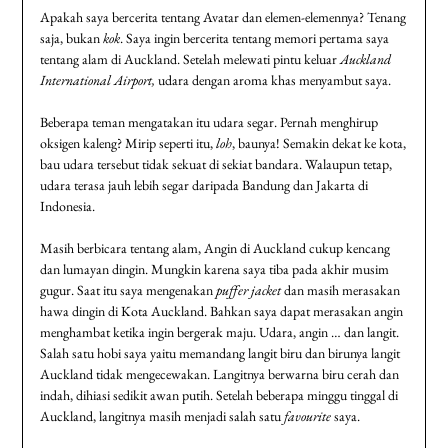
Apakah saya bercerita tentang Avatar dan elemen-elemennya? Tenang
saja, bukan
kok
. Saya ingin bercerita tentang memori pertama saya
tentang alam di Auckland. Setelah melewati pintu keluar
Auckland
International Airport,
udara dengan aroma khas menyambut saya.
Beberapa teman mengatakan itu udara segar. Pernah menghirup
oksigen kaleng? Mirip seperti itu,
loh
, baunya! Semakin dekat ke kota,
bau udara tersebut tidak sekuat di sekiat bandara. Walaupun tetap,
udara terasa jauh lebih segar daripada Bandung dan Jakarta di
Indonesia.
Masih berbicara tentang alam, Angin di Auckland cukup kencang
dan lumayan dingin. Mungkin karena saya tiba pada akhir musim
gugur. Saat itu saya mengenakan
puffer jacket
dan masih merasakan
hawa dingin di Kota Auckland. Bahkan saya dapat merasakan angin
menghambat ketika ingin bergerak maju. Udara, angin … dan langit.
Salah satu hobi saya yaitu memandang langit biru dan birunya langit
Auckland tidak mengecewakan. Langitnya berwarna biru cerah dan
indah, dihiasi sedikit awan putih. Setelah beberapa minggu tinggal di
Auckland, langitnya masih menjadi salah satu
favourite
saya.