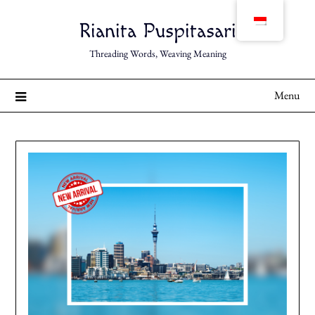
Skip
to
Rianita Puspitasari
content
Threading Words, Weaving Meaning
Menu