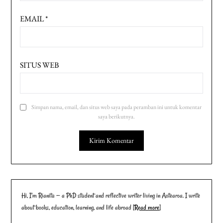
EMAIL
*
SITUS WEB
Simpan nama, email, dan situs web saya pada peramban ini untuk komentar
saya berikutnya.
Hi, I’m Rianita — a PhD student and reflective writer living in Aotearoa. I write
about books, education, learning, and life abroad [
Read more
]